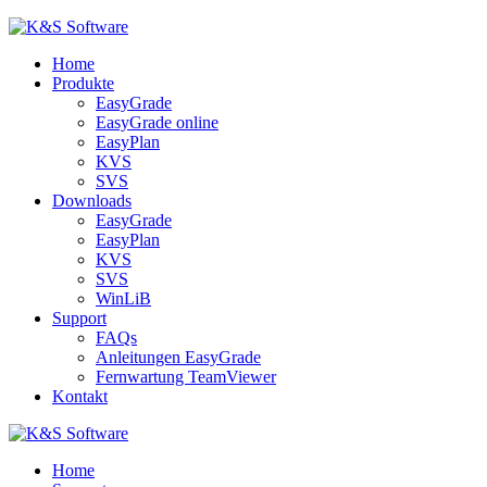
Home
Produkte
EasyGrade
EasyGrade online
EasyPlan
KVS
SVS
Downloads
EasyGrade
EasyPlan
KVS
SVS
WinLiB
Support
FAQs
Anleitungen EasyGrade
Fernwartung TeamViewer
Kontakt
Home